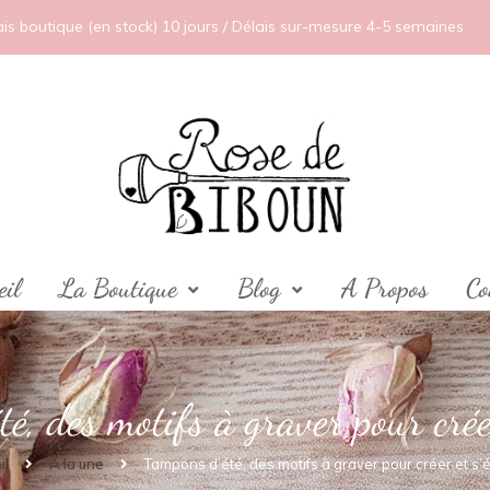
ais boutique (en stock) 10 jours / Délais sur-mesure 4-5 semaines
eil
La Boutique
Blog
A Propos
Co
é, des motifs à graver pour crée
il
A la une
Tampons d’été, des motifs à graver pour créer et s’