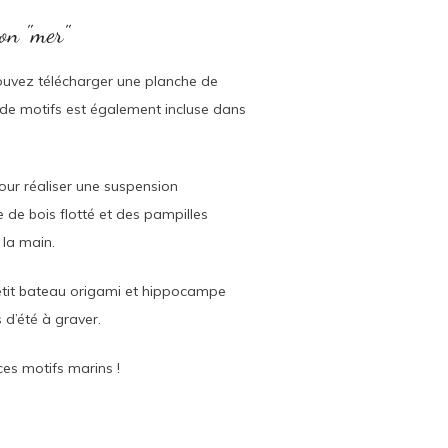
ion "mer"
pouvez télécharger une planche de
 de motifs est également incluse dans
ur réaliser une suspension
e de bois flotté et des pampilles
la main.
etit bateau origami et hippocampe
 d’été à graver.
ces motifs marins !