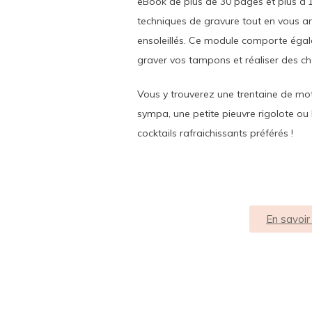
eBook de plus de 30 pages et plus d’
techniques de gravure tout en vous a
ensoleillés. Ce module comporte égale
graver vos tampons et réaliser des c
Vous y trouverez une trentaine de mot
sympa, une petite pieuvre rigolote ou 
cocktails rafraichissants préférés !
En savoir