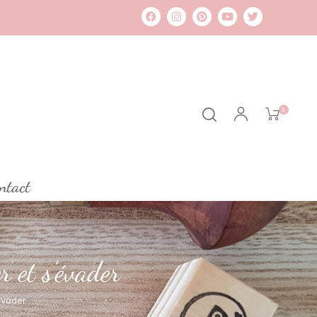
0
ntact
r et s’évader
évader