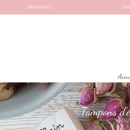
BIENVENUE !
Dél
Accu
Tampons d’ét
Accue